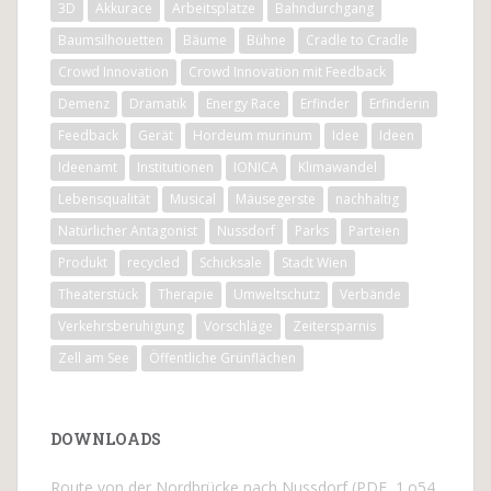
3D
Akkurace
Arbeitsplätze
Bahndurchgang
Baumsilhouetten
Bäume
Bühne
Cradle to Cradle
Crowd Innovation
Crowd Innovation mit Feedback
Demenz
Dramatik
Energy Race
Erfinder
Erfinderin
Feedback
Gerät
Hordeum murinum
Idee
Ideen
Ideenamt
Institutionen
IONICA
Klimawandel
Lebensqualität
Musical
Mäusegerste
nachhaltig
Natürlicher Antagonist
Nussdorf
Parks
Parteien
Produkt
recycled
Schicksale
Stadt Wien
Theaterstück
Therapie
Umweltschutz
Verbände
Verkehrsberuhigung
Vorschläge
Zeitersparnis
Zell am See
Öffentliche Grünflächen
DOWNLOADS
Route von der Nordbrücke nach Nussdorf (PDF, 1.o54